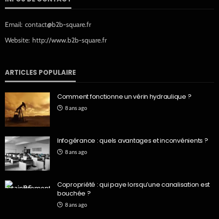
Email:
contact@b2b-square.fr
Website:
http://www.b2b-square.fr
ARTICLES POPULAIRE
Comment fonctionne un vérin hydraulique ?
8 ans ago
Infogérance : quels avantages et inconvénients ?
8 ans ago
Copropriété : qui paye lorsqu’une canalisation est
bouchée ?
8 ans ago