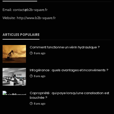
Email:
contact@b2b-square.fr
Website:
http://www.b2b-square.fr
ARTICLES POPULAIRE
Comment fonctionne un vérin hydraulique ?
8 ans ago
Infogérance : quels avantages et inconvénients ?
8 ans ago
Copropriété : qui paye lorsqu’une canalisation est
bouchée ?
8 ans ago