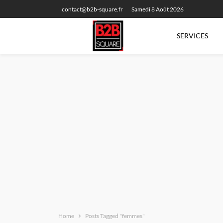
contact@b2b-square.fr
Samedi 8 Août 2026
SERVICES
Home
Posts Tagged "femmes"