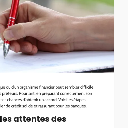
START-UP
se pour
Le rôle stratégique du CSE
ez vos
dans l’évolution sociale des
es
entreprises
7.6k
administrateur
8 mois ago
688
ue ou d’un organisme financier peut sembler difficile,
des prêteurs. Pourtant, en préparant correctement son
r ses chances d’obtenir un accord. Voici les étapes
ier de crédit solide et rassurant pour les banques.
les attentes des