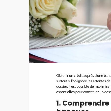
COMMERCE
Caisse enregistreu
boulangerie : Boost
ventes quotidienn
administrateur
2 ans ago
Obtenir un crédit auprès d’une banq
surtout si l’on ignore les attentes 
dossier, il est possible de maximise
essentielles pour constituer un doss
1. Comprendre 