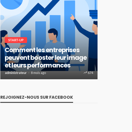
START-UP
Comment les entreprises
FINANCE
peuvent booster leur image
Comment 
et leurs performances
de crédit 
administrateur
8 mois ago
674
administrateur
1 
REJOIGNEZ-NOUS SUR FACEBOOK