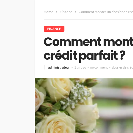
Home
Finance
Comment monter un dossier de crédi
FINANCE
Comment monter
crédit parfait ?
administrateur
1 an ago
no comment
dossier de créd