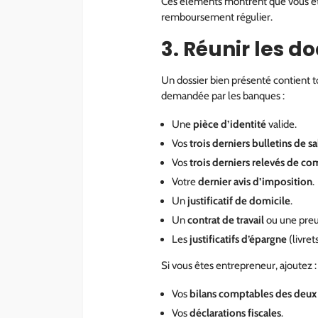
Ces éléments montrent que vous ête
remboursement régulier.
3. Réunir les 
Un dossier bien présenté contient t
demandée par les banques :
Une
pièce d’identité
valide.
Vos
trois derniers bulletins de sa
Vos
trois derniers relevés de c
Votre
dernier avis d’imposition
.
Un
justificatif de domicile
.
Un
contrat de travail
ou une preuv
Les
justificatifs d’épargne
(livret
Si vous êtes entrepreneur, ajoutez :
Vos
bilans comptables des deux 
Vos
déclarations fiscales
.