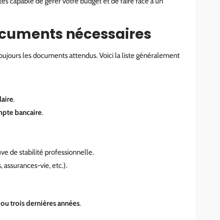
s capable de gérer votre budget et de faire face à un
documents nécessaires
oujours les documents attendus. Voici la liste généralement
laire
.
ompte bancaire
.
e de stabilité professionnelle.
s, assurances-vie, etc.).
ou trois dernières années
.