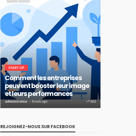
START-UP
Comment les entreprises
FINANCE
peuvent booster leur image
Comment 
et leurs performances
de crédit 
administrateur
8 mois ago
662
administrateur
1 
REJOIGNEZ-NOUS SUR FACEBOOK