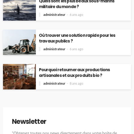
Quels sont les plus beaux sous-marins
militaire du monde ?
administrateur
6 ans ago
Où trouver une solution rapide pour les
travaux publics ?
administrateur
6 ans ago
Pourquoi retourner aux productions
artisanales et aux produits bio ?
administrateur
8 ans ago
Newsletter
"Obtenez toutes nos news directement dans votre boîte de