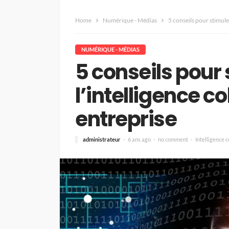
Home
Numérique - Médias
5 conseils pour stimuler
NUMÉRIQUE - MÉDIAS
5 conseils pour 
l’intelligence c
entreprise
administrateur
6 ans ago
no comment
Intelligence c