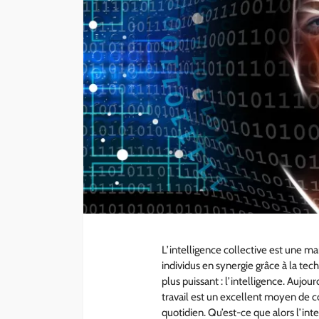
COMMERCE
Caisse enregistreu
boulangerie : Boost
ventes quotidienn
administrateur
2 ans ago
L’intelligence collective est une man
individus en synergie grâce à la te
plus puissant : l’intelligence. Aujour
travail est un excellent moyen de co
quotidien. Qu’est-ce que alors l’in