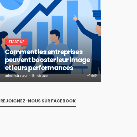
START-UP
Comment les entreprises
FINANCE
peuvent booster leur image
Comment 
et leurs performances
de crédit 
administrateur
8 mois ago
669
administrateur
1 
REJOIGNEZ-NOUS SUR FACEBOOK