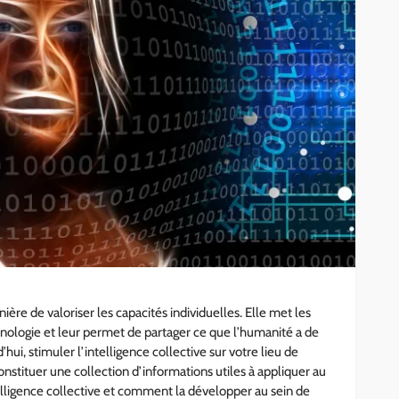
START-UP
se pour
Le rôle stratégique du CSE
ez vos
dans l’évolution sociale des
es
entreprises
7.6k
administrateur
8 mois ago
682
ière de valoriser les capacités individuelles. Elle met les
chnologie et leur permet de partager ce que l’humanité a de
d’hui, stimuler l’intelligence collective sur votre lieu de
nstituer une collection d’informations utiles à appliquer au
telligence collective et comment la développer au sein de