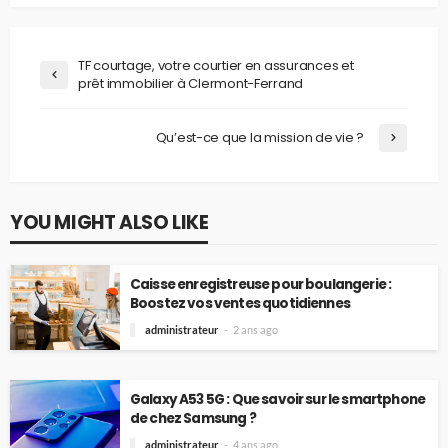
TF courtage, votre courtier en assurances et
prêt immobilier à Clermont-Ferrand
Qu’est-ce que la mission de vie ?
YOU MIGHT ALSO LIKE
Caisse enregistreuse pour boulangerie :
Boostez vos ventes quotidiennes
administrateur
2 ans ago
Galaxy A53 5G : Que savoir sur le smartphone
de chez Samsung ?
administrateur
4 ans ago