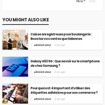
Nice ?
YOU MIGHT ALSO LIKE
Caisse enregistreuse pour boulangerie :
Boostez vos ventes quotidiennes
administrateur
2 ans ago
Galaxy A53 5G : Que savoir sur le smartphone
de chez Samsung ?
administrateur
4 ans ago
Pourquoi est-il important d’utiliser des
étiquettes adhésives pour son commerce ?
administrateur
6 ans ago